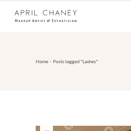
Skip
to
the
content
Home
Posts tagged "Lashes"